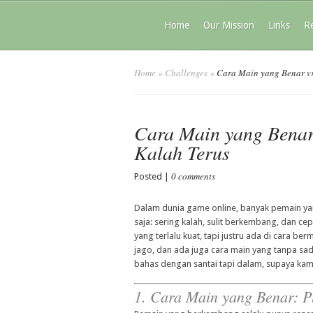
Home
Our Mission
Links
R
Home
»
Challenges
»
Cara Main yang Benar vs
Cara Main yang Benar
Kalah Terus
0 comments
Posted |
Dalam dunia game online, banyak pemain yan
saja: sering kalah, sulit berkembang, dan cep
yang terlalu kuat, tapi justru ada di cara be
jago, dan ada juga cara main yang tanpa sada
bahas dengan santai tapi dalam, supaya kam
1. Cara Main yang Benar: 