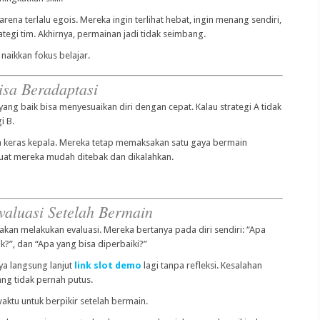
na terlalu egois. Mereka ingin terlihat hebat, ingin menang sendiri,
tegi tim. Akhirnya, permainan jadi tidak seimbang.
naikkan fokus belajar.
isa Beradaptasi
ang baik bisa menyesuaikan diri dengan cepat. Kalau strategi A tidak
i B.
a keras kepala. Mereka tetap memaksakan satu gaya bermain
buat mereka mudah ditebak dan dikalahkan.
valuasi Setelah Bermain
akan melakukan evaluasi. Mereka bertanya pada diri sendiri: “Apa
ik?”, dan “Apa yang bisa diperbaiki?”
ya langsung lanjut
link slot demo
lagi tanpa refleksi. Kesalahan
ang tidak pernah putus.
aktu untuk berpikir setelah bermain.