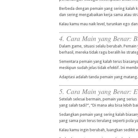
Berbeda dengan pemain yang sering kalah kare
dan sering mengabaikan kerja sama atau stra
Kalau kamu mau naik level, turunkan ego dan 
4. Cara Main yang Benar: B
Dalam game, situasi selalu berubah. Pemain y
berhasil, mereka tidak ragu beralih ke strateg
Sementara pemain yang kalah terus biasany
meskipun sudah jelas tidak efektif. Ini mem
Adaptasi adalah tanda pemain yang matang.
5. Cara Main yang Benar: E
Setelah selesai bermain, pemain yang serius 
yang salah tadi?”, “Di mana aku bisa lebih ba
Sedangkan pemain yang sering kalah biasan
yang sama pun terus terulang seperti pola y
Kalau kamu ingin berubah, luangkan sedikit w