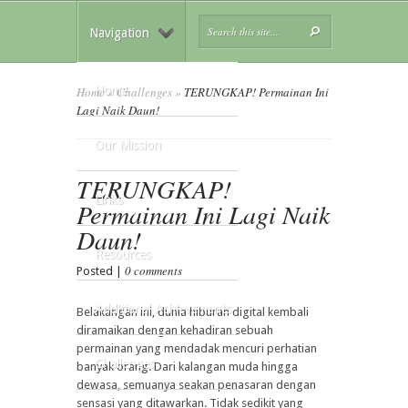
Navigation
Home
Home
»
Challenges
»
TERUNGKAP! Permainan Ini
Lagi Naik Daun!
Our Mission
TERUNGKAP!
Links
Permainan Ini Lagi Naik
Daun!
Resources
0 comments
Posted |
Additional Achievements
Belakangan ini, dunia hiburan digital kembali
diramaikan dengan kehadiran sebuah
permainan yang mendadak mencuri perhatian
Challenges
banyak orang. Dari kalangan muda hingga
dewasa, semuanya seakan penasaran dengan
sensasi yang ditawarkan. Tidak sedikit yang