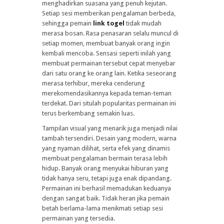
menghadirkan suasana yang penuh kejutan.
Setiap sesi memberikan pengalaman berbeda,
sehingga pemain
link togel
tidak mudah
merasa bosan. Rasa penasaran selalu muncul di
setiap momen, membuat banyak orang ingin
kembali mencoba. Sensasi seperti inilah yang
membuat permainan tersebut cepat menyebar
dari satu orang ke orang lain. Ketika seseorang
merasa terhibur, mereka cenderung
merekomendasikannya kepada teman-teman
terdekat. Dari situlah popularitas permainan ini
terus berkembang semakin luas.
Tampilan visual yang menarik juga menjadi nilai
tambah tersendiri. Desain yang modern, warna
yang nyaman dilihat, serta efek yang dinamis
membuat pengalaman bermain terasa lebih
hidup. Banyak orang menyukai hiburan yang
tidak hanya seru, tetapi juga enak dipandang.
Permainan ini berhasil memadukan keduanya
dengan sangat baik. Tidak heran jika pemain
betah berlama-lama menikmati setiap sesi
permainan yang tersedia.